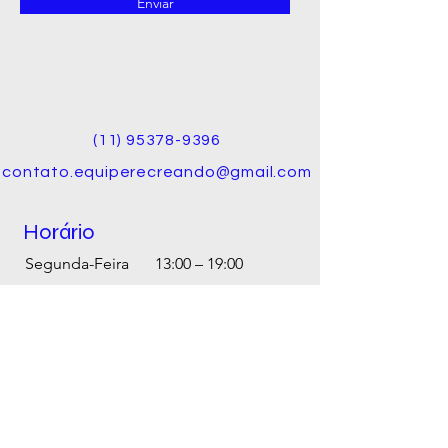
Enviar
(11) 95378-9396
contato.equiperecreando@gmail.com
Horário
Segunda-Feira
13:00 – 19:00
Terça-Feira
9:00 – 19:00
Quarta-Feira
9:00 – 19:00
Quinta-Feira
9:00 – 19:00
Sexta-Feira
9:00 – 19:00
Sábado
8:00 – 15:00
Domingo
Fechado